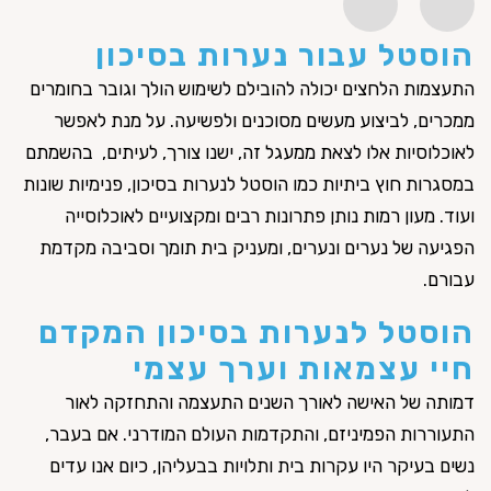
הוסטל עבור נערות בסיכון
מ
התעצמות הלחצים יכולה להובילם לשימוש הולך וגובר בחומרים
נע
ממכרים, לביצוע מעשים מסוכנים ולפשיעה. על מנת לאפשר
מצ
לאוכלוסיות אלו לצאת ממעגל זה, ישנו צורך, לעיתים, בהשמתם
ותפ
במסגרות חוץ ביתיות כמו הוסטל לנערות בסיכון, פנימיות שונות
מט
ר
ועוד. מעון רמות נותן פתרונות רבים ומקצועיים לאוכלוסייה
לה
הפגיעה של נערים ונערים, ומעניק בית תומך וסביבה מקדמת
לא
עבורם.
הצ
מחי
הוסטל לנערות בסיכון המקדם
וקב
חיי עצמאות וערך עצמי
שני
דמותה של האישה לאורך השנים התעצמה והתחזקה לאור
בנ
התעוררות הפמיניזם, והתקדמות העולם המודרני. אם בעבר,
להע
נשים בעיקר היו עקרות בית ותלויות בבעליהן, כיום אנו עדים