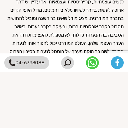
בי
לנשים עוצמתיות, קרייריסטיות ועצמאיות. אך עדיין יש דרך
לאד
ארוכה לעשות בדרך לשוויון מלא בין המינים. מודל היופי הקיים
לב
בחברה המודרנית, מציג מודל שאינו בר השגה ומוביל לתחושות
ילד
תסכול בקרב אוכלוסיות רבות, ובעיקר בקרב נערות. כאשר
וית
הסביבה בה הנערות גדלות, לא מסוגלת להעצימן ולחזק את
ם
את
הערך העצמי שלהן, העולם המודרני יכול להפוך אותן לנערות
לח
בסיכון. לשם כך הוקם מערך של הוסטל לנערות בסיכון הפרוס
והפ
באזורים שונים בארץ ומהווה מקום בטוח ומעצים המקדם לחיי
.
04-6793088
גד
עצמאות וערך עצמי.
ול
סב
מת
שימ
מע
מא
לנ