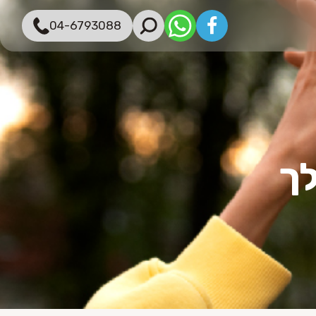
04-6793088
לך