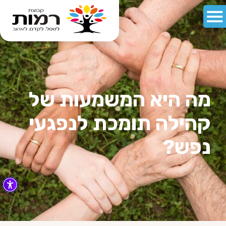
מה היא המשמעות של
קהילה תומכת לנפגעי
נפש?