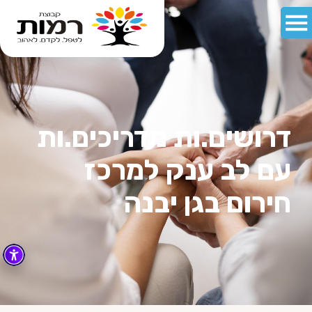
דרושים.ות מדריכים.ות
עם לב ענק למרכז
חירום בגן יבנה