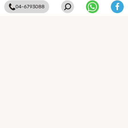
04-6793088
אודות רמות
אודות
השירותים שלנו
הצהרת נגישות
יצירת קשר
השירותים שלנו
דיור
תעסוקה
קהילה
סוגי אוכלוסיות
מוגבלות שכלית התפתחותית
רצף אוטיסטי
נערים בסיכון
בריאות הנפש