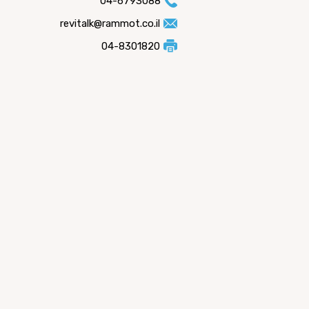
04-6793088
revitalk@rammot.co.il
04-8301820