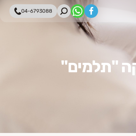
04-6793088
ה "תלמים"