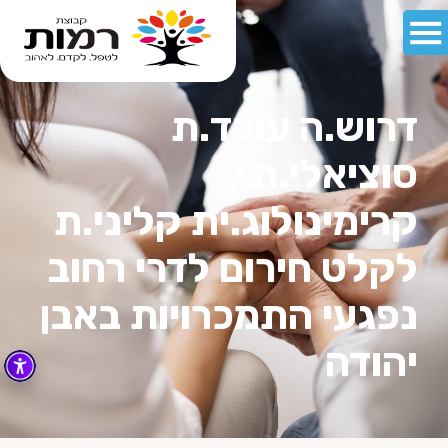
דרוש.ה עובד.ת
סוציאלי.ת/
קרימינולוג.ית קליני.ת
לקלט חירום לדרי רחוב
נפגעי התמכרויות באבן
יהודה